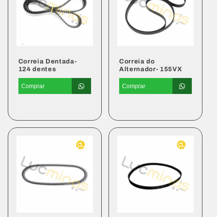
Correia Dentada-
Correia do
124 dentes
Alternador- 155VX
Comprar
Comprar
Preço
Preço
Preço
normal
promocional
normal