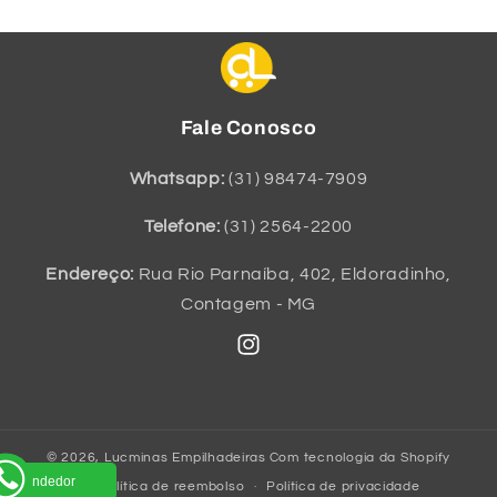
Fale Conosco
Whatsapp:
(31) 98474-7909
Telefone:
(31) 2564-2200
Endereço:
Rua Rio Parnaíba, 402, Eldoradinho,
Contagem - MG
Instagram
© 2026,
Lucminas Empilhadeiras
Com tecnologia da Shopify
um vendedor
Política de reembolso
Política de privacidade