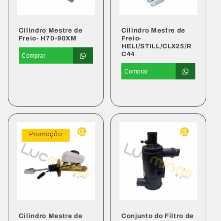
Cilindro Mestre de
Cilindro Mestre de
Freio- H70-90XM
Freio-
HELI/STILL/CLX25/R
C44
Comprar
Preço
Comprar
normal
Preço
Preço
normal
promocional
Promoção
Cilindro Mestre de
Conjunto do Filtro de