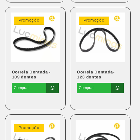
Promoção
Promoção
Correia Dentada -
Correia Dentada-
109 dentes
123 dentes
Comprar
Comprar
Preço
Preço
Preço
Preço
normal
promocional
normal
promocional
Promoção