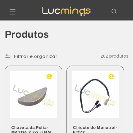
Pular
para o
conteúdo
C
Produtos
o
l
Filtrar e organizar
202 produtos
e
ç
ã
o
:
Chaveta da Polia-
Chicote do Monotrol-
MAZDA 2.2/2.0 GM
FT/VX