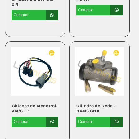
2.4
Comprar
Comprar
Preço
Preço
normal
normal
Chicote do Monotrol-
Cilindro de Roda -
XM/GTP
HANGCHA
Comprar
Comprar
Preço
Preço