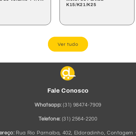
K15/K21/K25
o
Preço
Preço
l
ocional
normal
promocional
Ver tudo
Fale Conosco
Whatsapp:
(31) 98474-7909
Telefone:
(31) 2564-2200
ereço:
Rua Rio Parnaíba, 402, Eldoradinho, Contagem 