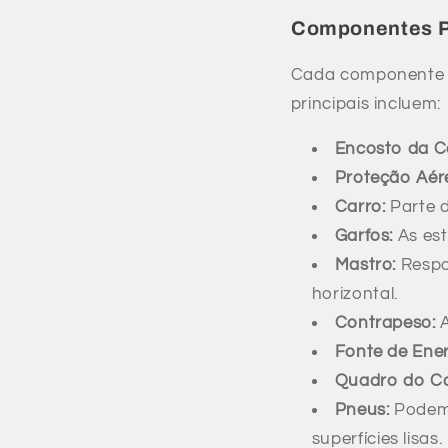
Componentes Pr
Cada componente d
principais incluem:
Encosto da C
Proteção Aér
Carro:
Parte d
Garfos:
As est
Mastro:
Respon
horizontal.
Contrapeso:
A
Fonte de Ener
Quadro do C
Pneus:
Podem 
superfícies lisas.