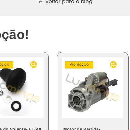
Voltar para o blog
ção!
oção
Promoção
 do Volante- FT/VX
Motor de Partida-