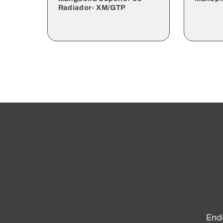
Radiador- XM/GTP
Preço
Preç
Preço
Preço
norma
prom
normal
promocional
End