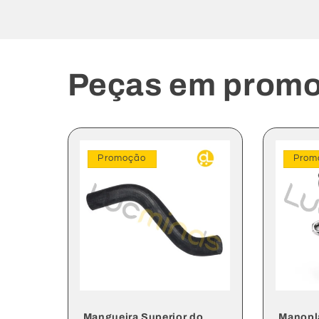
Peças em promo
Promoção
Prom
Mangueira Superior do
Manopla