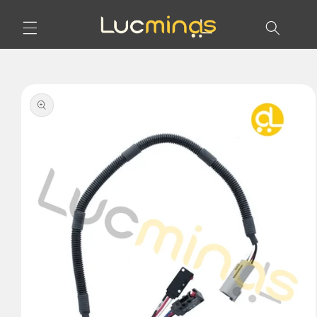
Pular
para o
conteúdo
Pular para
as
informações
do produto