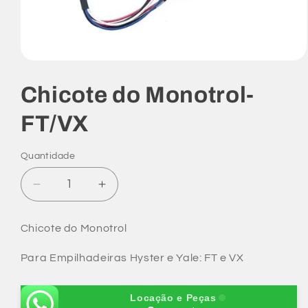
Abrir
mídia
1
Chicote do Monotrol-
na
janela
modal
FT/VX
Quantidade
Diminuir
Aumentar
a
a
quantidade
quantidade
Chicote do Monotrol
de
de
Chicote
Chicote
Para Empilhadeiras Hyster e Yale: FT e VX
do
do
Monotrol-
Monotrol-
FT/VX
FT/VX
Locação e Peças