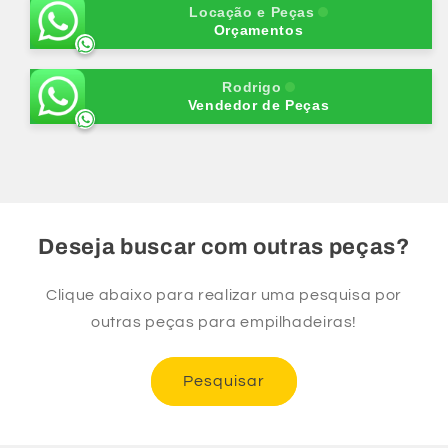
Vela-
Vela-
Locação e Peças
MAZDA
MAZDA
Orçamentos
2.0/2.2
2.0/2.2
Rodrigo
Vendedor de Peças
Deseja buscar com outras peças?
Clique abaixo para realizar uma pesquisa por
outras peças para empilhadeiras!
Pesquisar