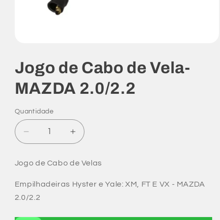
Abrir
mídia
1
Jogo de Cabo de Vela-
na
janela
modal
MAZDA 2.0/2.2
Quantidade
Diminuir
Aumentar
a
a
quantidade
quantidade
Jogo de Cabo de Velas
de
de
Jogo
Jogo
Empilhadeiras Hyster e Yale: XM, FT E VX - MAZDA
de
de
2.0/2.2
Cabo
Cabo
de
de