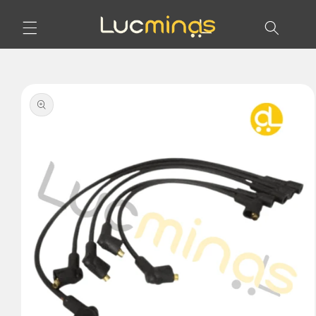
Pular
para o
conteúdo
Pular para
as
informações
do produto