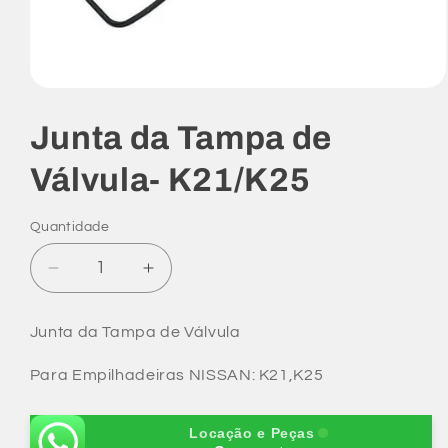
Abrir
mídia
1
Junta da Tampa de
na
janela
modal
Válvula- K21/K25
Quantidade
Diminuir
Aumentar
a
a
quantidade
quantidade
Junta da Tampa de Válvula
de
de
Junta
Junta
Para Empilhadeiras NISSAN: K21,K25
da
da
Tampa
Tampa
de
de
Locação e Peças