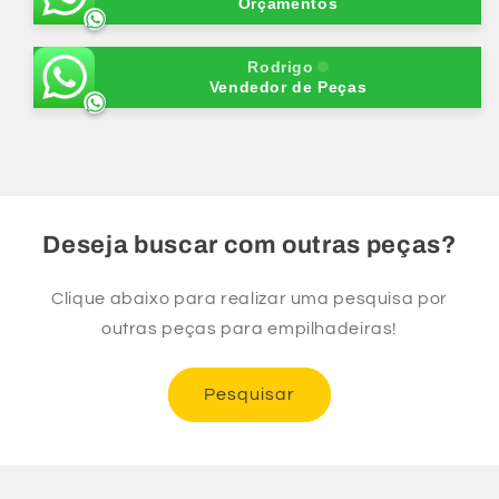
Válvula-
Válvula-
Orçamentos
K21/K25
K21/K25
Rodrigo
Vendedor de Peças
Deseja buscar com outras peças?
Clique abaixo para realizar uma pesquisa por
outras peças para empilhadeiras!
Pesquisar