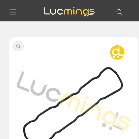
Pular
para o
conteúdo
Pular para
as
informações
do produto