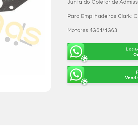
Junta do Coletor de Admis
de
de
Junta
Junta
Para Empilhadeiras Clark: 
do
do
Coletor
Coletor
Motores 4G64/4G63
de
de
Admissão-
Admissão-
4G64/4G63
4G64/4G63
Loca
O
Vend