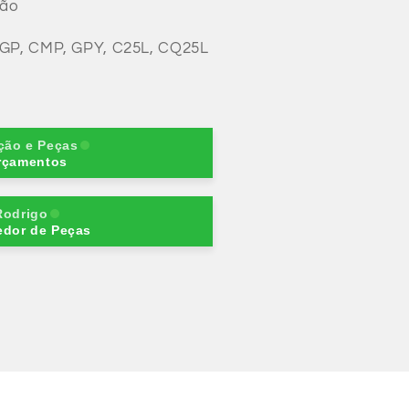
são
CGP, CMP, GPY, C25L, CQ25L
ção e Peças
rçamentos
Rodrigo
edor de Peças