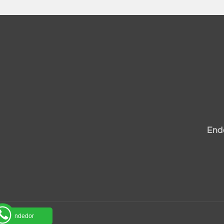
End
um vendedor