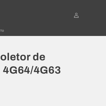
Fazer
login
to
oletor de
- 4G64/4G63