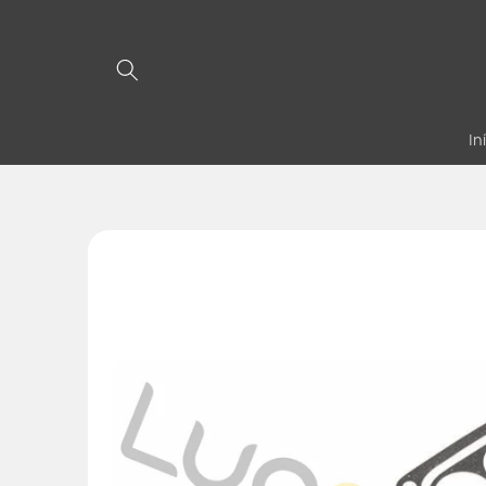
Pular
para o
conteúdo
In
Pular para
as
informações
do produto