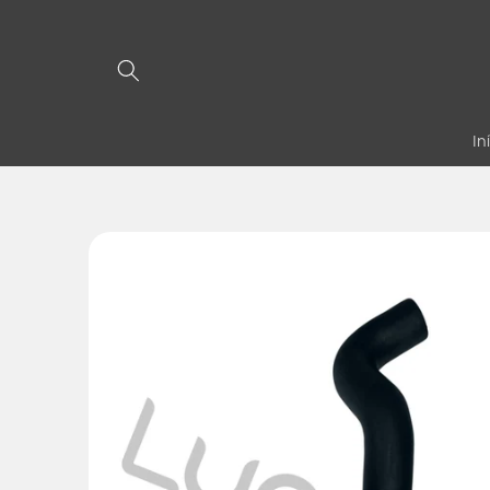
Pular
para o
conteúdo
In
Pular para
as
informações
do produto