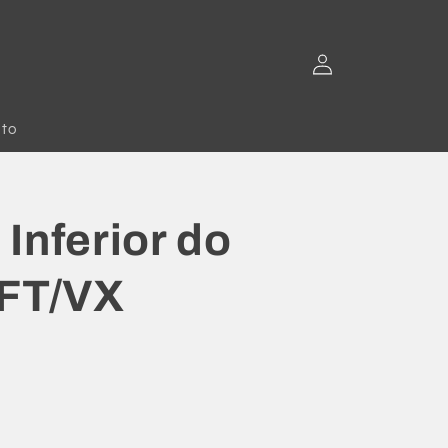
Fazer
login
to
Inferior do
 FT/VX