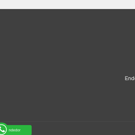
End
um vendedor