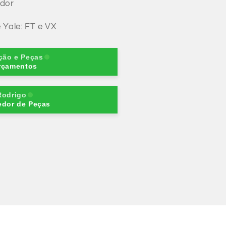
ador
 Yale: FT e VX
ção e Peças
rçamentos
Rodrigo
edor de Peças