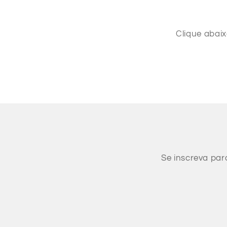
Clique abai
Se inscreva par