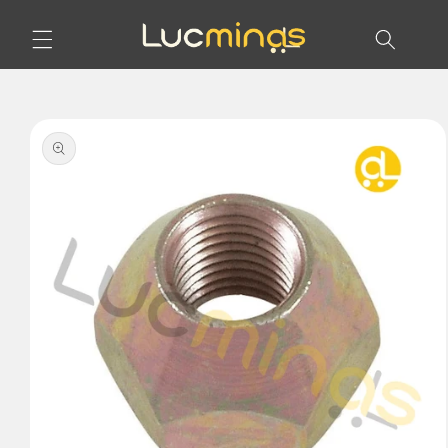
Pular
para o
conteúdo
Pular para
as
informações
do produto