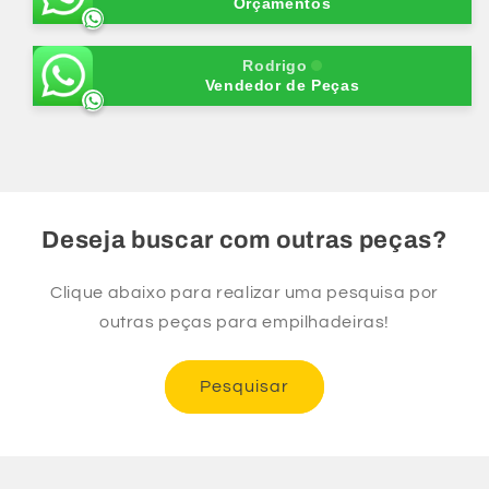
Cubo
Cubo
Orçamentos
Traseiro-
Traseiro-
FG18
FG18
Rodrigo
Vendedor de Peças
Deseja buscar com outras peças?
Clique abaixo para realizar uma pesquisa por
outras peças para empilhadeiras!
Pesquisar