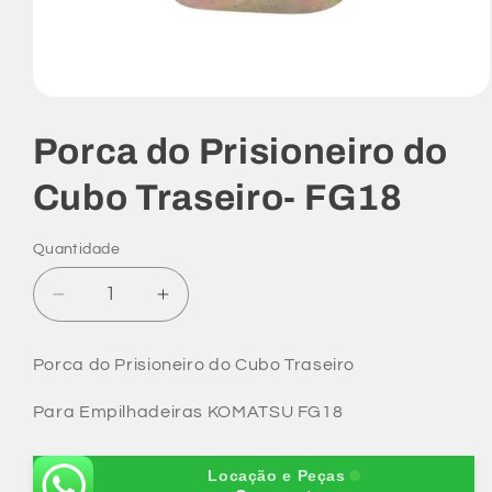
Abrir
mídia
1
Porca do Prisioneiro do
na
janela
modal
Cubo Traseiro- FG18
Quantidade
Diminuir
Aumentar
a
a
quantidade
quantidade
Porca do Prisioneiro do Cubo Traseiro
de
de
Porca
Porca
Para Empilhadeiras KOMATSU FG18
do
do
Prisioneiro
Prisioneiro
do
do
Locação e Peças