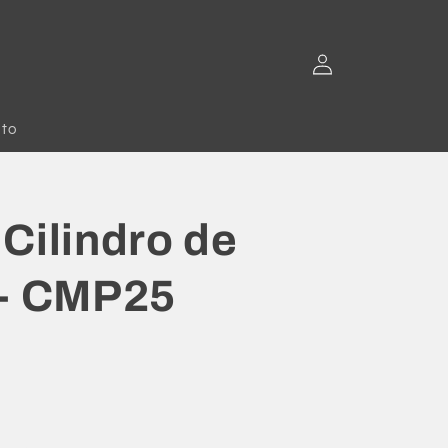
Fazer
login
to
Cilindro de
o- CMP25