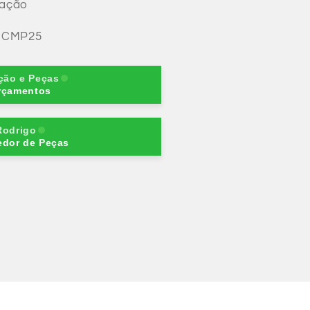
nação
- CMP25
ção e Peças
rçamentos
Rodrigo
edor de Peças