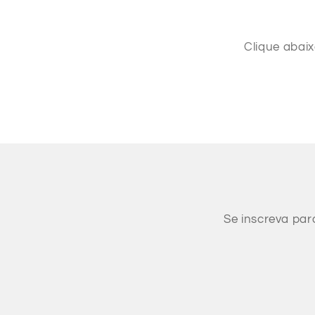
Clique abai
Se inscreva par