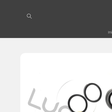
Pular
para o
conteúdo
In
Pular para
as
informações
do produto