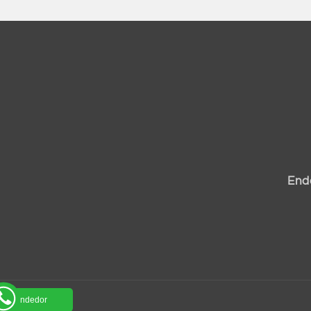
End
um vendedor